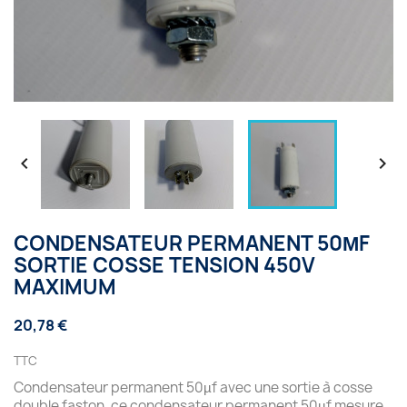


CONDENSATEUR PERMANENT 50ΜF
SORTIE COSSE TENSION 450V
MAXIMUM
20,78 €
TTC
Condensateur permanent 50µf avec une sortie à cosse
double faston, ce condensateur permanent 50µf mesure