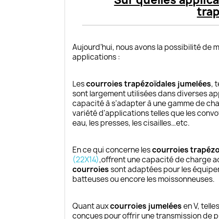
Sur quelles applica
tra
Aujourd’hui, nous avons la possibilité de
applications :
Les
courroies trapézoïdales jumelées
, 
sont largement utilisées dans diverses app
capacité à s'adapter à une gamme de cha
variété d'applications telles que les conv
eau, les presses, les cisailles…etc.
En ce qui concerne les
courroies trapézo
(22X14)
,offrent une capacité de charge a
courroies
sont adaptées pour les équipem
batteuses ou encore les moissonneuses.
Quant aux
courroies jumelées
en V, tell
conçues pour offrir une transmission de 