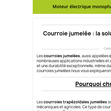
Moteur électrique monopha
Courroie jumelée : la sol
- Caté
Les
courroies jumelées
, aussi appelées
nombreuses applications industrielles et a
et une durabilité exceptionnelle, même dan
courroies jumelées nous vous expliqueron
Pourquoi cho
Les
courroies trapézoïdales jumelées
so
mécaniques et agricoles. Ce type de courr