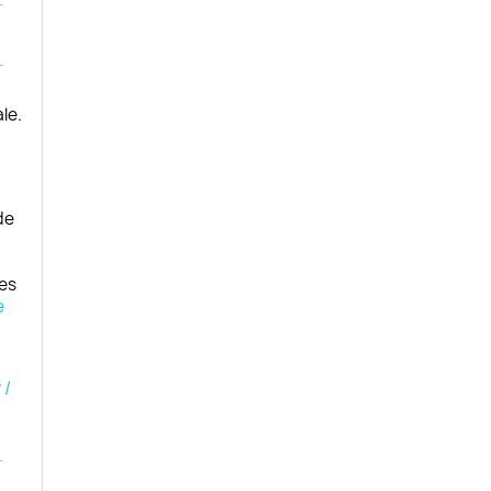
le.
de
es
e
 /