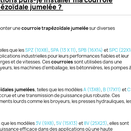
tions puis-je installer ma courroie
pézoïdale jumelée ?
 monter une
courroie trapézoïdale jumelée
sur diverses
telles que les
SPZ (10X8)
,
SPA (13 X 11)
,
SPB (16X14)
et
SPC (22X1
lications industrielles pour leurs performances fiables et leur
rges et de vitesses. Ces
courroies
sont utilisées dans une
oyeurs, les machines d'emballage, les bétonnières, les pompes 
ïdales jumelées
, telles que les modèles
A (13X8)
,
B (17X11)
et
C
ccrue et une transmission de puissance plus robuste. Ces
ents lourds comme les broyeurs, les presses hydrauliques, le
es que les modèles
3V (9X8)
,
5V (15X13)
et
8V (25X23)
, elles sont
puissance efficace dans des applications où une haute