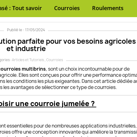
sé : Tout savoir
Courroies
Roulements
Publié le : 17/05/2024
ution parfaite pour vos besoins agricoles
et industrie
gories :
Articles et Tutoriels
,
Courroies
courroies multibrins
, sont un choix incontournable pour de
gricole. Elles sont
conçues pour offrir une performance optima
s les conditions les plus exigeantes. Dans cet article dédiée a
s les avantages de sélectionner ce type de courroies.
isir une courroie jumelée ?
nt essentielles pour de nombreuses applications industrielles,
oies offre une conception innovante qui améliore la transmiss