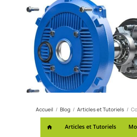
Accueil
Blog
Articles et Tutoriels
Co
Articles et Tutoriels
Mot
home