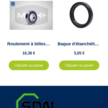
Roulement à billes 6310 2RS C3 -MTK - 50x110x27mm
Bague d'étanchéité 50X90X10 double lèvres
16,36 €
5,05 €
Ajouter au panier
Ajouter au panier