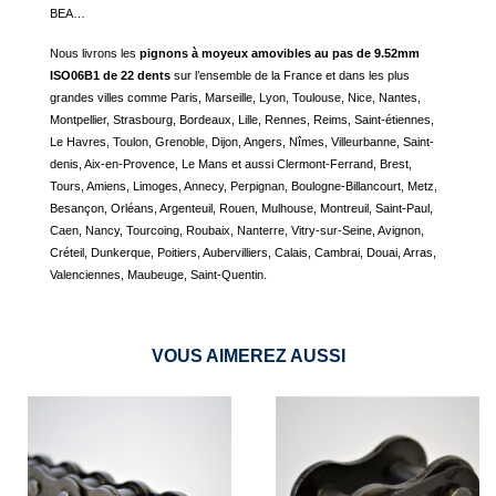
BEA…
Nous livrons les
pignons à moyeux amovibles au pas de 9.52mm
ISO06B1 de 22 dents
sur l’ensemble de la France et dans les plus
grandes villes comme Paris, Marseille, Lyon, Toulouse, Nice, Nantes,
Montpellier, Strasbourg, Bordeaux, Lille, Rennes, Reims, Saint-étiennes,
Le Havres, Toulon, Grenoble, Dijon, Angers, Nîmes, Villeurbanne, Saint-
denis, Aix-en-Provence, Le Mans et aussi Clermont-Ferrand, Brest,
Tours, Amiens, Limoges, Annecy, Perpignan, Boulogne-Billancourt, Metz,
Besançon, Orléans, Argenteuil, Rouen, Mulhouse, Montreuil, Saint-Paul,
Caen, Nancy, Tourcoing, Roubaix, Nanterre, Vitry-sur-Seine, Avignon,
Créteil, Dunkerque, Poitiers, Aubervilliers, Calais, Cambrai, Douai, Arras,
Valenciennes, Maubeuge, Saint-Quentin.
VOUS AIMEREZ AUSSI