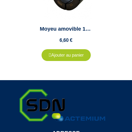
Moyeu amovible 1008 diamètre 25mm - "Taper lock 1008" - Clavette 8x3.3mm
6,60 €
Ajouter au panier