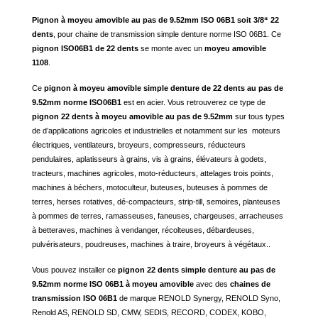
Pignon à moyeu amovible au pas de 9.52mm ISO 06B1 soit 3/8“ 22
dents
, pour chaine de transmission simple denture norme ISO 06B1. Ce
pignon ISO06B1 de 22 dents
se monte avec un
moyeu amovible
1108
.
Ce
pignon à moyeu amovible simple denture de 22 dents au pas de
9.52mm norme ISO06B1
est en acier. Vous retrouverez ce type de
pignon 22 dents à moyeu amovible au pas de 9.52mm
sur tous types
de
d’applications agricoles et industrielles et notamment sur les moteurs
électriques, ventilateurs, broyeurs, compresseurs, réducteurs
pendulaires, aplatisseurs à grains, vis à grains, élévateurs à godets,
tracteurs, machines agricoles, moto-réducteurs, attelages trois points,
machines à béchers, motoculteur, buteuses, buteuses à pommes de
terres, herses rotatives, dé-compacteurs, strip-till, semoires, planteuses
à pommes de terres, ramasseuses, faneuses, chargeuses, arracheuses
à betteraves, machines à vendanger, récolteuses, débardeuses,
pulvérisateurs, poudreuses, machines à traire, broyeurs à végétaux..
Vous pouvez installer ce
pignon 22 dents simple denture au pas de
9.52mm norme ISO 06B1
à
moyeu amovible
avec des
chaines de
transmission ISO 06B1
de marque RENOLD Synergy, RENOLD Syno,
Renold AS, RENOLD SD, CMW, SEDIS, RECORD, CODEX, KOBO,