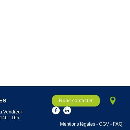
ES
Nous contacter
u Vendredi
 14h - 16h
Mentions légales
-
CGV
-
FAQ