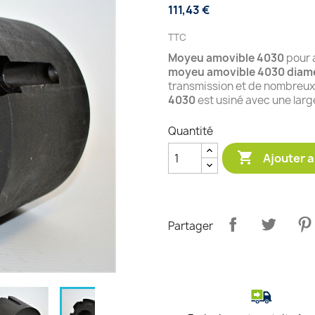
111,43 €
TTC
Moyeu amovible 4030
pour 
moyeu amovible 4030
diam
transmission et de nombreu
4030
est usiné avec une larg
Quantité

Ajouter a
Partager