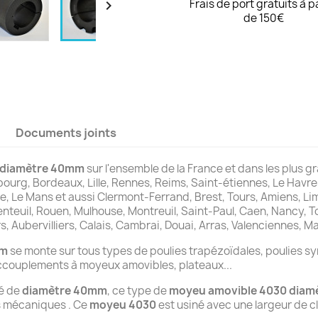
Frais de port gratuits à p

de 150€
Documents joints
diamètre 40mm
sur l'ensemble de la France et dans les plus gr
bourg, Bordeaux, Lille, Rennes, Reims, Saint-étiennes, Le Havre
ce, Le Mans et aussi Clermont-Ferrand, Brest, Tours, Amiens, 
enteuil, Rouen, Mulhouse, Montreuil, Saint-Paul, Caen, Nancy, T
rs, Aubervilliers, Calais, Cambrai, Douai, Arras, Valenciennes,
mm
se monte sur tous types de poulies trapézoïdales, poulies 
accouplements à moyeux amovibles, plateaux...
té de
diamètre 40mm
, ce type de
moyeu amovible 4030 dia
 mécaniques . Ce
moyeu 4030
est usiné avec une largeur de c