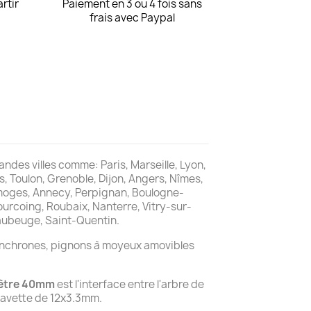
artir
Paiement en 3 ou 4 fois sans
frais avec Paypal
andes villes comme: Paris, Marseille, Lyon,
s, Toulon, Grenoble, Dijon, Angers, Nîmes,
Limoges, Annecy, Perpignan, Boulogne-
ourcoing, Roubaix, Nanterre, Vitry-sur-
 Maubeuge, Saint-Quentin.
synchrones, pignons à moyeux amovibles
mètre 40mm
est l'interface entre l'arbre de
lavette de 12x3.3mm.