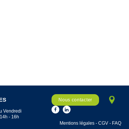
ES
Nous contacter
u Vendredi
 14h - 16h
Mentions légales
-
CGV
-
FAQ