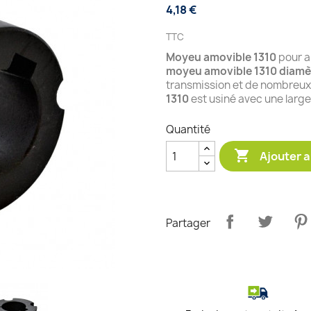
4,18 €
TTC
Moyeu amovible 1310
pour a
moyeu amovible 1310
diamè
transmission et de nombreu
1310
est usiné avec une larg
Quantité

Ajouter a
Partager