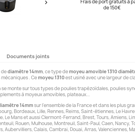
Frais de port gratuits à p

de 150€
Documents joints
é de
diamètre 14mm
, ce type de
moyeu amovible 1310 diamè
 mécaniques . Ce
moyeu 1310
est usiné avec une largeur de c
m
se monte sur tous types de poulies trapézoïdales, poulies s
uplements à moyeux amovibles, plateaux...
diamètre 14mm
sur l'ensemble de la France et dans les plus gra
bourg, Bordeaux, Lille, Rennes, Reims, Saint-étiennes, Le Havre
ce, Le Mans et aussi Clermont-Ferrand, Brest, Tours, Amiens, 
enteuil, Rouen, Mulhouse, Montreuil, Saint-Paul, Caen, Nancy, T
rs, Aubervilliers, Calais, Cambrai, Douai, Arras, Valenciennes,