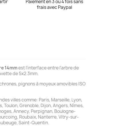
artir
Paiement en 3 ou 4 fois sans
frais avec Paypal
tre 14mm
est l'interface entre l'arbre de
lavette de 5x2.3mm.
ynchrones, pignons à moyeux amovibles ISO
ndes villes comme: Paris, Marseille, Lyon,
s, Toulon, Grenoble, Dijon, Angers, Nîmes,
Limoges, Annecy, Perpignan, Boulogne-
ourcoing, Roubaix, Nanterre, Vitry-sur-
 Maubeuge, Saint-Quentin.