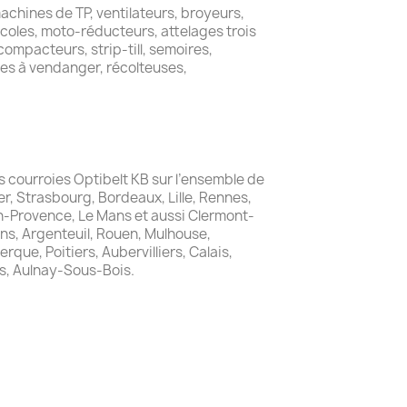
achines de TP, ventilateurs, broyeurs,
icoles, moto-réducteurs, attelages trois
ompacteurs, strip-till, semoires,
es à vendanger, récolteuses,
es courroies Optibelt KB sur l’ensemble de
er, Strasbourg, Bordeaux, Lille, Rennes,
en-Provence, Le Mans et aussi Clermont-
ns, Argenteuil, Rouen, Mulhouse,
que, Poitiers, Aubervilliers, Calais,
s, Aulnay-Sous-Bois.