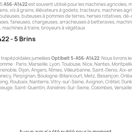
 5
A56-A1422
est souvent utilisé pour les machines agricoles, m
ins, vis à grains, élévateurs à godets, tracteurs, machines agr
buteuses, buteuses à pommes de terres, herses rotatives, dé-c
ses, faneuses, chargeuses, arracheuses à betteraves, machin
 machines à traire, broyeurs à végétaux
22 - 5 Brins
es trapézoïdales jumelées
Optibelt 5-A56-A1422
. Nous livrons l
comme : Paris, Marseille, Lyon, Toulouse, Nice, Nantes, Montpelli
Grenoble, Dijon, Angers, Nîmes, Villeurbanne, Saint-Denis, Aix-
nnecy, Perpignan, Boulogne-Billancourt, Metz, Besançon, Orléa
ng, Roubaix, Nanterre, Vitry-sur-Seine, Avignon, Créteil, Dunker
beuge, Saint-Quentin, Asnières-Sur-Seine, Colombes, Versaille
Aucun avis n'a été publié pour le moment.