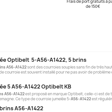
Frais de port gratuits à p
de 150€
ée Optibelt
5-A56-A1422
, 5 brins
ins A56-A1422
sont des courroies souples sans fin de très haut
e courroie est souvent installé pour ne pas avoir de problème 
ée 5 A56-A1422 Optibelt KB
ns A56-A1422
est proposé en marque Optibelt, celle-ci est de t
lemagne. Ce type de courroie jumelée 5
-A56-A1422
est réguliè
 brins A56-A1422