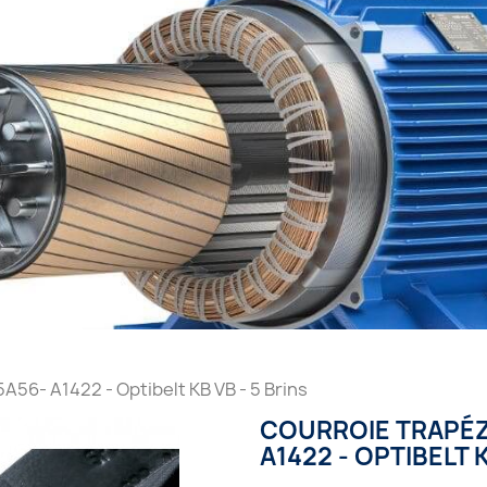
56- A1422 - Optibelt KB VB - 5 Brins
COURROIE TRAPÉZ
A1422 - OPTIBELT K