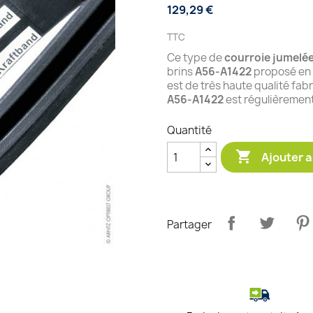
129,29 €
TTC
Ce type de
courroie jumelé
brins
A56-A1422
proposé en 
est de très haute qualité fab
A56-A1422
est régulièrement
Quantité

Ajouter a
Partager