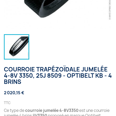
COURROIE TRAPÉZOÏDALE JUMELÉE
4-8V 3350, 25J 8509 - OPTIBELT KB - 4
BRINS
2 020,15 €
TTC
Ce type de
courroie jumelée 4-8V3350
est une courroie
jumelée 4 brins 8
V3350
proposé en marque Optibelt.