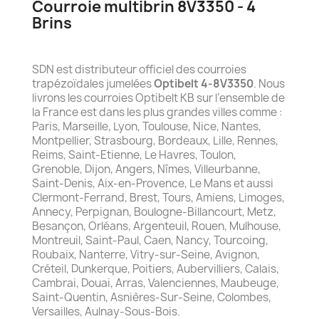
Courroie multibrin 8V3350 - 4
Brins
SDN est distributeur officiel des courroies
trapézoïdales jumelées
Optibelt 4-8V3350
. Nous
livrons les courroies Optibelt KB sur l’ensemble de
la France est dans les plus grandes villes comme :
Paris, Marseille, Lyon, Toulouse, Nice, Nantes,
Montpellier, Strasbourg, Bordeaux, Lille, Rennes,
Reims, Saint-Etienne, Le Havres, Toulon,
Grenoble, Dijon, Angers, Nîmes, Villeurbanne,
Saint-Denis, Aix-en-Provence, Le Mans et aussi
Clermont-Ferrand, Brest, Tours, Amiens, Limoges,
Annecy, Perpignan, Boulogne-Billancourt, Metz,
Besançon, Orléans, Argenteuil, Rouen, Mulhouse,
Montreuil, Saint-Paul, Caen, Nancy, Tourcoing,
Roubaix, Nanterre, Vitry-sur-Seine, Avignon,
Créteil, Dunkerque, Poitiers, Aubervilliers, Calais,
Cambrai, Douai, Arras, Valenciennes, Maubeuge,
Saint-Quentin, Asnières-Sur-Seine, Colombes,
Versailles, Aulnay-Sous-Bois.