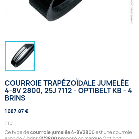
COURROIE TRAPÉZOÏDALE JUMELÉE
4-8V 2800, 25J 7112 - OPTIBELT KB - 4
BRINS
1 687,87 €
TTC
Ce type de
courroie jumelée 4-8V2800
est une courroie
jumelée 4 brins 8
V2800
proposé en marque Optibelt.