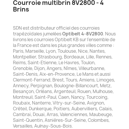
Courroie multibrin 8V2800 - 4
Brins
SDN est distributeur officiel des courroies
trapézoïdales jumelées
Optibelt 4-8V2800
. Nous
livrons les courroies Optibelt KB sur l’ensemble de
la France est dans les plus grandes villes comme :
Paris, Marseille, Lyon, Toulouse, Nice, Nantes,
Montpellier, Strasbourg, Bordeaux, Lille, Rennes,
Reims, Saint-Etienne, Le Havres, Toulon,
Grenoble, Dijon, Angers, Nîmes, Villeurbanne,
Saint-Denis, Aix-en-Provence, Le Mans et aussi
Clermont-Ferrand, Brest, Tours, Amiens, Limoges,
Annecy, Perpignan, Boulogne-Billancourt, Metz,
Besançon, Orléans, Argenteuil, Rouen, Mulhouse,
Montreuil, Saint-Paul, Caen, Nancy, Tourcoing,
Roubaix, Nanterre, Vitry-sur-Seine, Avignon,
Créteil, Dunkerque, Poitiers, Aubervilliers, Calais,
Cambrai, Douai, Arras, Valenciennes, Maubeuge,
Saint-Quentin, Asnières-Sur-Seine, Colombes,
Versailles, Aulnay-Sous-Bois.