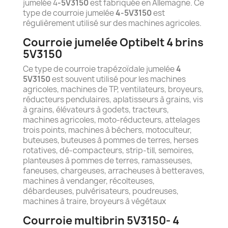
jumelée 4
-5V3150
est fabriquée en Allemagne. Ce
type de courroie jumelée
4-5V3150
est
régulièrement utilisé sur des machines agricoles.
Courroie jumelée Optibelt 4 brins
5V3150
Ce type de courroie trapézoïdale jumelée
4
5V3150
est souvent utilisé pour les machines
agricoles, machines de TP, ventilateurs, broyeurs,
réducteurs pendulaires, aplatisseurs à grains, vis
à grains, élévateurs à godets, tracteurs,
machines agricoles, moto-réducteurs, attelages
trois points, machines à béchers, motoculteur,
buteuses, buteuses à pommes de terres, herses
rotatives, dé-compacteurs, strip-till, semoires,
planteuses à pommes de terres, ramasseuses,
faneuses, chargeuses, arracheuses à betteraves,
machines à vendanger, récolteuses,
débardeuses, pulvérisateurs, poudreuses,
machines à traire, broyeurs à végétaux
Courroie multibrin 5V3150- 4