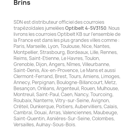
Brins
SDN est distributeur officiel des courroies
trapézoïdales jumelées
Optibelt 4-5V3150
. Nous
livrons les courroies Optibelt KB sur l’ensemble de
la France est dans les plus grandes villes comme :
Paris, Marseille, Lyon, Toulouse, Nice, Nantes,
Montpellier, Strasbourg, Bordeaux, Lille, Rennes,
Reims, Saint-Etienne, Le Havres, Toulon,
Grenoble, Dijon, Angers, Nîmes, Villeurbanne,
Saint-Denis, Aix-en-Provence, Le Mans et aussi
Clermont-Ferrand, Brest, Tours, Amiens, Limoges,
Annecy, Perpignan, Boulogne-Billancourt, Metz,
Besançon, Orléans, Argenteuil, Rouen, Mulhouse,
Montreuil, Saint-Paul, Caen, Nancy, Tourcoing,
Roubaix, Nanterre, Vitry-sur-Seine, Avignon,
Créteil, Dunkerque, Poitiers, Aubervilliers, Calais,
Cambrai, Douai, Arras, Valenciennes, Maubeuge,
Saint-Quentin, Asnières-Sur-Seine, Colombes,
Versailles, Aulnay-Sous-Bois.