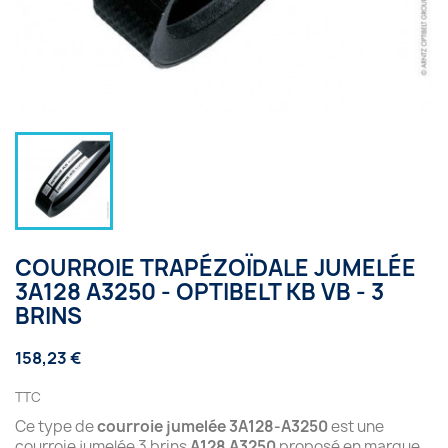
COURROIE TRAPÉZOÏDALE JUMELÉE
3A128 A3250 - OPTIBELT KB VB - 3
BRINS
158,23 €
TTC
Ce type de
courroie jumelée 3A128-A3250
est une
courroie jumelée 3 brins
A128 A3250
proposé en marque