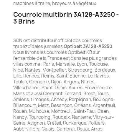
machines à traire, broyeurs à végétaux
Courroie multibrin 3A128-A3250 -
3 Brins
SDN est distributeur officiel des courroies
trapézoïdales jumelées
Optibelt 3A128-A3250
.
Nous livrons les courroies Optibelt KB sur
l’ensemble de la France est dans les plus grandes
villes comme : Paris, Marseille, Lyon, Toulouse,
Nice, Nantes, Montpellier, Strasbourg, Bordeaux,
Lille, Rennes, Reims, Saint-Etienne, Le Havres,
Toulon, Grenoble, Dijon, Angers, Nîmes,
Villeurbanne, Saint-Denis, Aix-en-Provence, Le
Mans et aussi Clermont-Ferrand, Brest, Tours,
Amiens, Limoges, Annecy, Perpignan, Boulogne-
Billancourt, Metz, Besançon, Orléans, Argenteuil,
Rouen, Mulhouse, Montreuil, Saint-Paul, Caen,
Nancy, Tourcoing, Roubaix, Nanterre, Vitry-sur-
Seine, Avignon, Créteil, Dunkerque, Poitiers,
Aubervilliers, Calais, Cambrai, Douai, Arras,