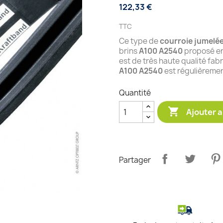
122,33 €
TTC
Ce type de
courroie jumelé
brins
A100 A2540
proposé en
est de très haute qualité fab
A100 A2540
est régulièremen
Quantité

Ajouter a
Partager