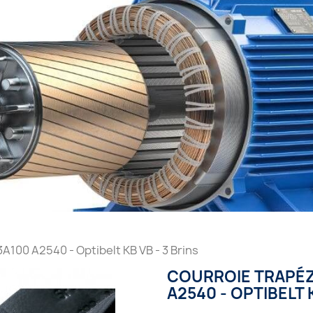
A100 A2540 - Optibelt KB VB - 3 Brins
COURROIE TRAPÉZ
A2540 - OPTIBELT K