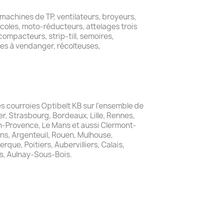
 machines de TP, ventilateurs, broyeurs,
icoles, moto-réducteurs, attelages trois
ompacteurs, strip-till, semoires,
es à vendanger, récolteuses,
les courroies Optibelt KB sur l’ensemble de
er, Strasbourg, Bordeaux, Lille, Rennes,
en-Provence, Le Mans et aussi Clermont-
ns, Argenteuil, Rouen, Mulhouse,
que, Poitiers, Aubervilliers, Calais,
s, Aulnay-Sous-Bois.