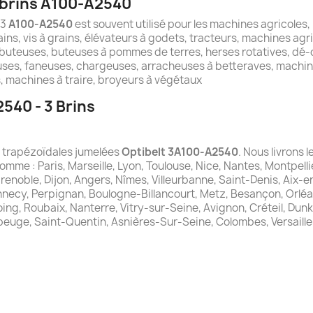
 brins A100-A2540
 3
A100-A2540
est souvent utilisé pour les machines agricoles,
ins, vis à grains, élévateurs à godets, tracteurs, machines agr
buteuses, buteuses à pommes de terres, herses rotatives, dé-c
ses, faneuses, chargeuses, arracheuses à betteraves, machin
 machines à traire, broyeurs à végétaux
540 - 3 Brins
es trapézoïdales jumelées
Optibelt 3A100-A2540
. Nous livrons 
comme : Paris, Marseille, Lyon, Toulouse, Nice, Nantes, Montpelli
Grenoble, Dijon, Angers, Nîmes, Villeurbanne, Saint-Denis, Aix-
nnecy, Perpignan, Boulogne-Billancourt, Metz, Besançon, Orléa
ng, Roubaix, Nanterre, Vitry-sur-Seine, Avignon, Créteil, Dunker
beuge, Saint-Quentin, Asnières-Sur-Seine, Colombes, Versaille