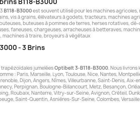
 brins B118-B3000
 3
B118-B3000
est souvent utilisé pour les machines agricoles,
ins, vis à grains, élévateurs à godets, tracteurs, machines agr
buteuses, buteuses à pommes de terres, herses rotatives, dé-c
ses, faneuses, chargeuses, arracheuses à betteraves, machin
 machines à traire, broyeurs à végétaux
3000 - 3 Brins
es trapézoïdales jumelées
Optibelt 3-B118-B3000
. Nous livrons
comme : Paris, Marseille, Lyon, Toulouse, Nice, Nantes, Montpelli
Grenoble, Dijon, Angers, Nîmes, Villeurbanne, Saint-Denis, Aix-
nnecy, Perpignan, Boulogne-Billancourt, Metz, Besançon, Orléa
ng, Roubaix, Nanterre, Vitry-sur-Seine, Avignon, Créteil, Dunker
beuge, Saint-Quentin, Asnières-Sur-Seine, Colombes, Versaille