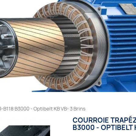
B118 B3000 - Optibelt KB VB- 3 Brins
COURROIE TRAPÉZ
B3000 - OPTIBELT 