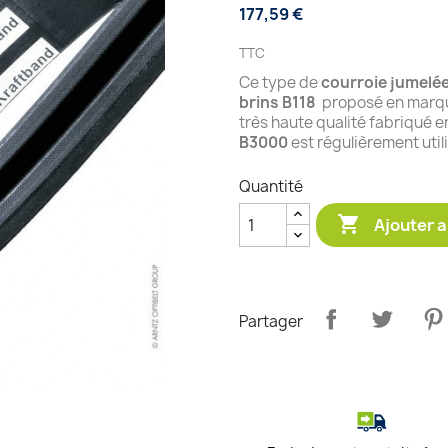
177,59 €
TTC
Ce type de
courroie jumelé
brins B118
proposé en marque
très haute qualité fabriqué e
B3000
est régulièrement util
Quantité

Ajouter a
Partager