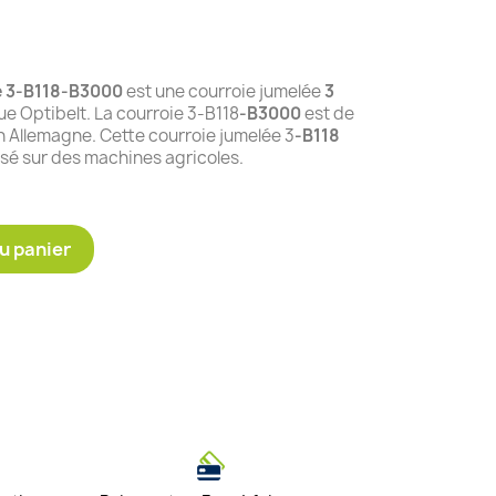
e 3-B118-B3000
est une courroie jumelée
3
 Optibelt. La courroie 3-B118
-B3000
est de
n Allemagne. Cette courroie jumelée 3
-B118
isé sur des machines agricoles.
u panier