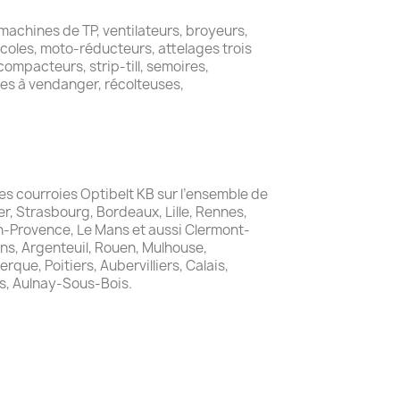
 machines de TP, ventilateurs, broyeurs,
icoles, moto-réducteurs, attelages trois
ompacteurs, strip-till, semoires,
es à vendanger, récolteuses,
 les courroies Optibelt KB sur l’ensemble de
er, Strasbourg, Bordeaux, Lille, Rennes,
en-Provence, Le Mans et aussi Clermont-
ns, Argenteuil, Rouen, Mulhouse,
que, Poitiers, Aubervilliers, Calais,
s, Aulnay-Sous-Bois.