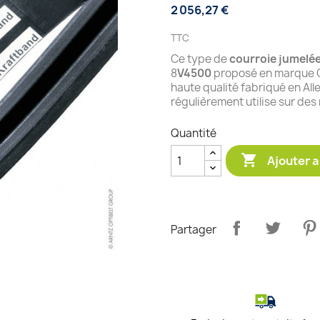
2 056,27 €
TTC
Ce type de
courroie jumelé
8
V4500
proposé en marque O
haute qualité fabriqué en Al
régulièrement utilise sur des
Quantité

Ajouter a
Partager