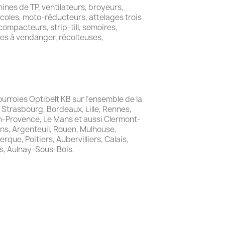
ines de TP, ventilateurs, broyeurs,
icoles, moto-réducteurs, attelages trois
ompacteurs, strip-till, semoires,
es à vendanger, récolteuses,
courroies Optibelt KB sur l’ensemble de la
, Strasbourg, Bordeaux, Lille, Rennes,
en-Provence, Le Mans et aussi Clermont-
ns, Argenteuil, Rouen, Mulhouse,
que, Poitiers, Aubervilliers, Calais,
s, Aulnay-Sous-Bois.