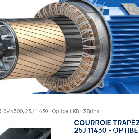
8V 4500, 25J 11430 - Optibelt KB - 3 Brins
COURROIE TRAPÉZ
25J 11430 - OPTIBE