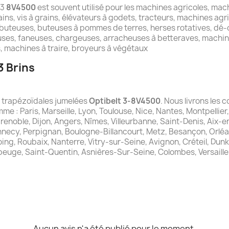
 3
8V4500
est souvent utilisé pour les machines agricoles, mach
ins, vis à grains, élévateurs à godets, tracteurs, machines agr
buteuses, buteuses à pommes de terres, herses rotatives, dé-c
ses, faneuses, chargeuses, arracheuses à betteraves, machin
 machines à traire, broyeurs à végétaux
3 Brins
es trapézoïdales jumelées
Optibelt 3-8V4500
. Nous livrons les 
me : Paris, Marseille, Lyon, Toulouse, Nice, Nantes, Montpellier
Grenoble, Dijon, Angers, Nîmes, Villeurbanne, Saint-Denis, Aix-
nnecy, Perpignan, Boulogne-Billancourt, Metz, Besançon, Orléa
ng, Roubaix, Nanterre, Vitry-sur-Seine, Avignon, Créteil, Dunker
beuge, Saint-Quentin, Asnières-Sur-Seine, Colombes, Versaille
Aucun avis n'a été publié pour le moment.