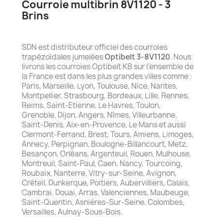
Courroie multibrin 8V1120 - 3
Brins
SDN est distributeur officiel des courroies
trapézoïdales jumelées
Optibelt 3-8V1120
. Nous
livrons les courroies Optibelt KB sur l’ensemble de
la France est dans les plus grandes villes comme :
Paris, Marseille, Lyon, Toulouse, Nice, Nantes,
Montpellier, Strasbourg, Bordeaux, Lille, Rennes,
Reims, Saint-Etienne, Le Havres, Toulon,
Grenoble, Dijon, Angers, Nîmes, Villeurbanne,
Saint-Denis, Aix-en-Provence, Le Mans et aussi
Clermont-Ferrand, Brest, Tours, Amiens, Limoges,
Annecy, Perpignan, Boulogne-Billancourt, Metz,
Besançon, Orléans, Argenteuil, Rouen, Mulhouse,
Montreuil, Saint-Paul, Caen, Nancy, Tourcoing,
Roubaix, Nanterre, Vitry-sur-Seine, Avignon,
Créteil, Dunkerque, Poitiers, Aubervilliers, Calais,
Cambrai, Douai, Arras, Valenciennes, Maubeuge,
Saint-Quentin, Asnières-Sur-Seine, Colombes,
Versailles, Aulnay-Sous-Bois.