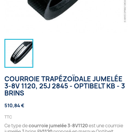
COURROIE TRAPÉZOÏDALE JUMELÉE
3-8V 1120, 25J 2845 - OPTIBELT KB - 3
BRINS
510,84 €
TTC
Ce type de
courroie jumelée 3-8V1120
est une courroie
jumelée 3 brins 8
V1120
proposé en marque Optibelt.