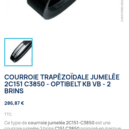
COURROIE TRAPÉZOÏDALE JUMELÉE
2C151 C3850 - OPTIBELT KB VB - 2
BRINS
286,87 €
TTC
Ce type de
courroie jumelée 2C151-C3850
est une
courroie jumelée 2 brins
C151 C3850
proposé en marque