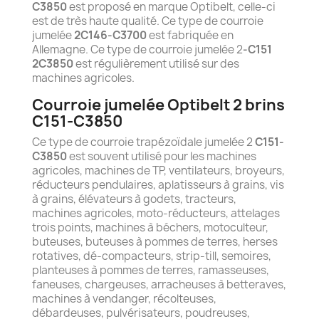
C3850
est proposé en marque Optibelt, celle-ci
est de très haute qualité. Ce type de courroie
jumelée
2C146-C3700
est fabriquée en
Allemagne. Ce type de courroie jumelée 2
-C151
2C3850
est régulièrement utilisé sur des
machines agricoles.
Courroie jumelée Optibelt 2 brins
C151-C3850
Ce type de courroie trapézoïdale jumelée 2
C151-
C3850
est souvent utilisé pour les machines
agricoles, machines de TP, ventilateurs, broyeurs,
réducteurs pendulaires, aplatisseurs à grains, vis
à grains, élévateurs à godets, tracteurs,
machines agricoles, moto-réducteurs, attelages
trois points, machines à béchers, motoculteur,
buteuses, buteuses à pommes de terres, herses
rotatives, dé-compacteurs, strip-till, semoires,
planteuses à pommes de terres, ramasseuses,
faneuses, chargeuses, arracheuses à betteraves,
machines à vendanger, récolteuses,
débardeuses, pulvérisateurs, poudreuses,