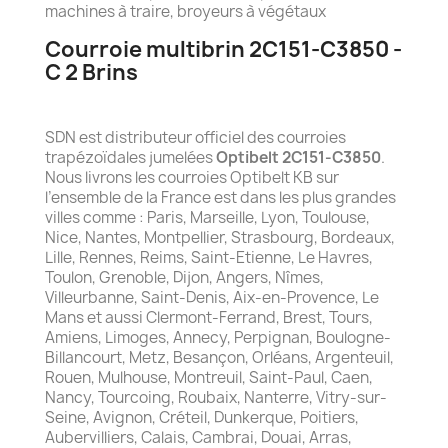
machines à traire, broyeurs à végétaux
Courroie multibrin 2C151-C3850 -
C 2 Brins
SDN est distributeur officiel des courroies
trapézoïdales jumelées
Optibelt 2C151-C3850
.
Nous livrons les courroies Optibelt KB sur
l’ensemble de la France est dans les plus grandes
villes comme : Paris, Marseille, Lyon, Toulouse,
Nice, Nantes, Montpellier, Strasbourg, Bordeaux,
Lille, Rennes, Reims, Saint-Etienne, Le Havres,
Toulon, Grenoble, Dijon, Angers, Nîmes,
Villeurbanne, Saint-Denis, Aix-en-Provence, Le
Mans et aussi Clermont-Ferrand, Brest, Tours,
Amiens, Limoges, Annecy, Perpignan, Boulogne-
Billancourt, Metz, Besançon, Orléans, Argenteuil,
Rouen, Mulhouse, Montreuil, Saint-Paul, Caen,
Nancy, Tourcoing, Roubaix, Nanterre, Vitry-sur-
Seine, Avignon, Créteil, Dunkerque, Poitiers,
Aubervilliers, Calais, Cambrai, Douai, Arras,