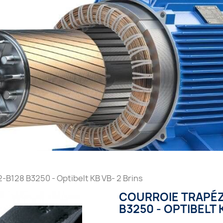
-B128 B3250 - Optibelt KB VB- 2 Brins
COURROIE TRAPÉZ
B3250 - OPTIBELT 