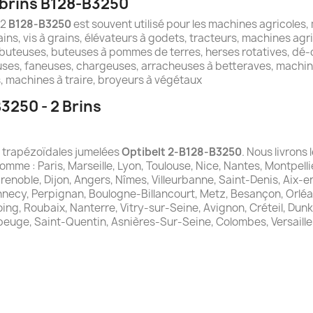
 brins B128-B3250
 2
B128-B3250
est souvent utilisé pour les machines agricoles,
ins, vis à grains, élévateurs à godets, tracteurs, machines agr
buteuses, buteuses à pommes de terres, herses rotatives, dé-c
ses, faneuses, chargeuses, arracheuses à betteraves, machin
 machines à traire, broyeurs à végétaux
3250 - 2 Brins
es trapézoïdales jumelées
Optibelt 2-B128-B3250
. Nous livrons
comme : Paris, Marseille, Lyon, Toulouse, Nice, Nantes, Montpelli
Grenoble, Dijon, Angers, Nîmes, Villeurbanne, Saint-Denis, Aix-
nnecy, Perpignan, Boulogne-Billancourt, Metz, Besançon, Orléa
ng, Roubaix, Nanterre, Vitry-sur-Seine, Avignon, Créteil, Dunker
beuge, Saint-Quentin, Asnières-Sur-Seine, Colombes, Versaille