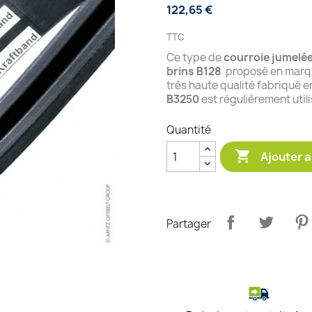
122,65 €
TTC
Ce type de
courroie jumelé
brins B128
proposé en marqu
très haute qualité fabriqué e
B3250
est régulièrement util
Quantité

Ajouter a
Partager