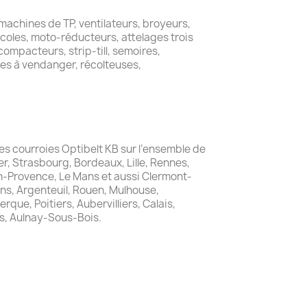
 machines de TP, ventilateurs, broyeurs,
icoles, moto-réducteurs, attelages trois
ompacteurs, strip-till, semoires,
es à vendanger, récolteuses,
 les courroies Optibelt KB sur l’ensemble de
er, Strasbourg, Bordeaux, Lille, Rennes,
en-Provence, Le Mans et aussi Clermont-
ns, Argenteuil, Rouen, Mulhouse,
que, Poitiers, Aubervilliers, Calais,
s, Aulnay-Sous-Bois.