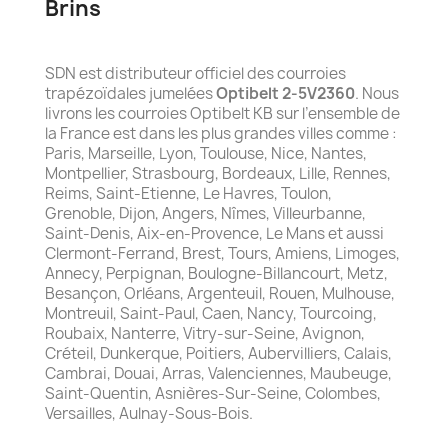
Brins
SDN est distributeur officiel des courroies
trapézoïdales jumelées
Optibelt 2-5V2360
. Nous
livrons les courroies Optibelt KB sur l’ensemble de
la France est dans les plus grandes villes comme :
Paris, Marseille, Lyon, Toulouse, Nice, Nantes,
Montpellier, Strasbourg, Bordeaux, Lille, Rennes,
Reims, Saint-Etienne, Le Havres, Toulon,
Grenoble, Dijon, Angers, Nîmes, Villeurbanne,
Saint-Denis, Aix-en-Provence, Le Mans et aussi
Clermont-Ferrand, Brest, Tours, Amiens, Limoges,
Annecy, Perpignan, Boulogne-Billancourt, Metz,
Besançon, Orléans, Argenteuil, Rouen, Mulhouse,
Montreuil, Saint-Paul, Caen, Nancy, Tourcoing,
Roubaix, Nanterre, Vitry-sur-Seine, Avignon,
Créteil, Dunkerque, Poitiers, Aubervilliers, Calais,
Cambrai, Douai, Arras, Valenciennes, Maubeuge,
Saint-Quentin, Asnières-Sur-Seine, Colombes,
Versailles, Aulnay-Sous-Bois.