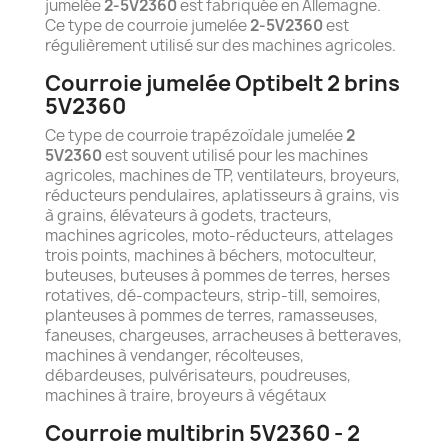
jumelée
2-5V2360
est fabriquée en Allemagne.
Ce type de courroie jumelée
2-5V2360
est
régulièrement utilisé sur des machines agricoles.
Courroie jumelée Optibelt 2 brins
5V2360
Ce type de courroie trapézoïdale jumelée
2
5V2360
est souvent utilisé pour les machines
agricoles, machines de TP, ventilateurs, broyeurs,
réducteurs pendulaires, aplatisseurs à grains, vis
à grains, élévateurs à godets, tracteurs,
machines agricoles, moto-réducteurs, attelages
trois points, machines à béchers, motoculteur,
buteuses, buteuses à pommes de terres, herses
rotatives, dé-compacteurs, strip-till, semoires,
planteuses à pommes de terres, ramasseuses,
faneuses, chargeuses, arracheuses à betteraves,
machines à vendanger, récolteuses,
débardeuses, pulvérisateurs, poudreuses,
machines à traire, broyeurs à végétaux
Courroie multibrin 5V2360 - 2