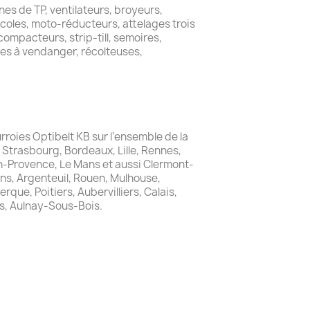
nes de TP, ventilateurs, broyeurs,
icoles, moto-réducteurs, attelages trois
ompacteurs, strip-till, semoires,
es à vendanger, récolteuses,
urroies Optibelt KB sur l’ensemble de la
, Strasbourg, Bordeaux, Lille, Rennes,
en-Provence, Le Mans et aussi Clermont-
ns, Argenteuil, Rouen, Mulhouse,
que, Poitiers, Aubervilliers, Calais,
s, Aulnay-Sous-Bois.