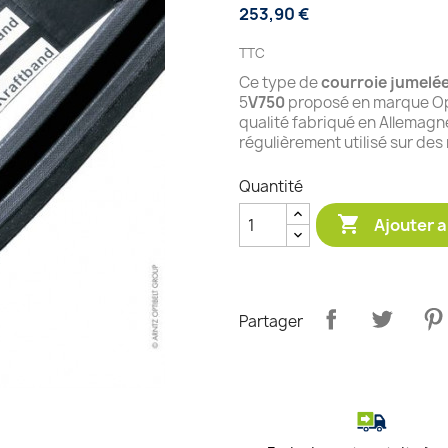
253,90 €
TTC
Ce type de
courroie jumelé
5
V750
proposé en marque Opt
qualité fabriqué en Allemagn
régulièrement utilisé sur des
Quantité

Ajouter a
Partager