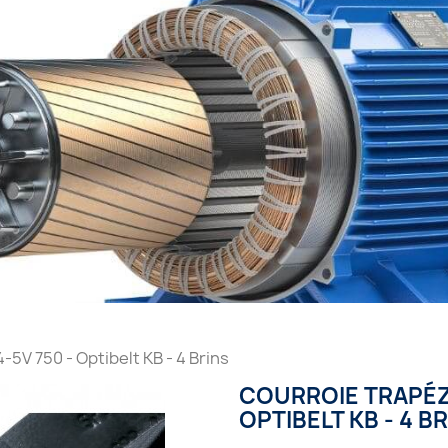
5V 750 - Optibelt KB - 4 Brins
COURROIE TRAPÉZO
OPTIBELT KB - 4 B