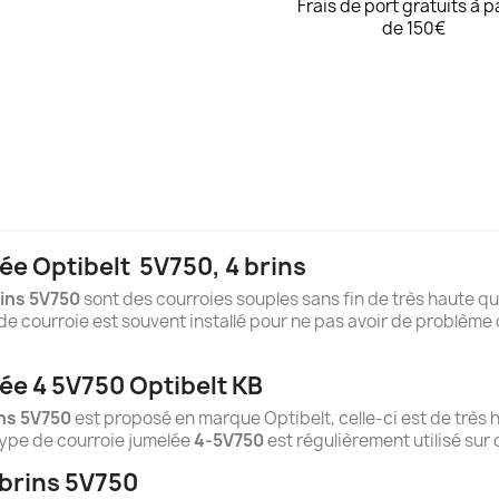
Frais de port gratuits à p
de 150€
ée Optibelt
5
V750, 4 brins
ins 5V750
sont des courroies souples sans fin de très haute qua
e courroie est souvent installé pour ne pas avoir de problème 
ée 4 5V750 Optibelt KB
ns 5V750
est proposé en marque Optibelt, celle-ci est de très 
type de courroie jumelée
4-5V750
est régulièrement utilisé sur
 brins 5V750