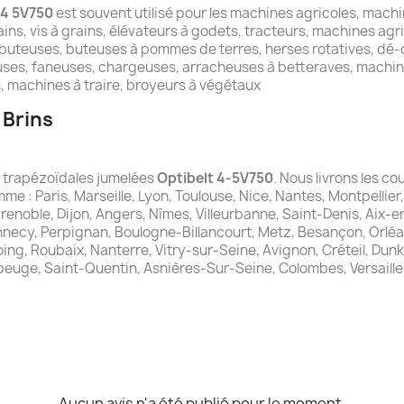
4 5V750
est souvent utilisé pour les machines agricoles, machi
ins, vis à grains, élévateurs à godets, tracteurs, machines agr
buteuses, buteuses à pommes de terres, herses rotatives, dé-c
ses, faneuses, chargeuses, arracheuses à betteraves, machin
 machines à traire, broyeurs à végétaux
 Brins
es trapézoïdales jumelées
Optibelt 4-5V750
. Nous livrons les co
me : Paris, Marseille, Lyon, Toulouse, Nice, Nantes, Montpellier
Grenoble, Dijon, Angers, Nîmes, Villeurbanne, Saint-Denis, Aix-
nnecy, Perpignan, Boulogne-Billancourt, Metz, Besançon, Orléa
ng, Roubaix, Nanterre, Vitry-sur-Seine, Avignon, Créteil, Dunker
beuge, Saint-Quentin, Asnières-Sur-Seine, Colombes, Versaille
Aucun avis n'a été publié pour le moment.