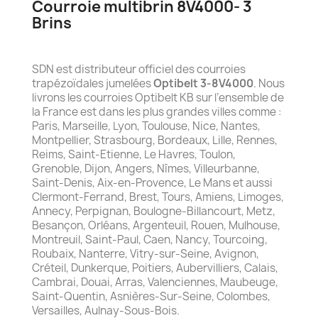
Courroie multibrin 8V4000- 3
Brins
SDN est distributeur officiel des courroies
trapézoïdales jumelées
Optibelt 3-8V4000
. Nous
livrons les courroies Optibelt KB sur l’ensemble de
la France est dans les plus grandes villes comme :
Paris, Marseille, Lyon, Toulouse, Nice, Nantes,
Montpellier, Strasbourg, Bordeaux, Lille, Rennes,
Reims, Saint-Etienne, Le Havres, Toulon,
Grenoble, Dijon, Angers, Nîmes, Villeurbanne,
Saint-Denis, Aix-en-Provence, Le Mans et aussi
Clermont-Ferrand, Brest, Tours, Amiens, Limoges,
Annecy, Perpignan, Boulogne-Billancourt, Metz,
Besançon, Orléans, Argenteuil, Rouen, Mulhouse,
Montreuil, Saint-Paul, Caen, Nancy, Tourcoing,
Roubaix, Nanterre, Vitry-sur-Seine, Avignon,
Créteil, Dunkerque, Poitiers, Aubervilliers, Calais,
Cambrai, Douai, Arras, Valenciennes, Maubeuge,
Saint-Quentin, Asnières-Sur-Seine, Colombes,
Versailles, Aulnay-Sous-Bois.