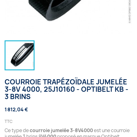
COURROIE TRAPÉZOÏDALE JUMELÉE
3-8V 4000, 25J10160 - OPTIBELT KB -
3 BRINS
1 812,04 €
TTC
Ce type de
courroie jumelée 3-8V4000
est une courroie
jumelée 3 brins 8
V4000
proposé en marque Optibelt.